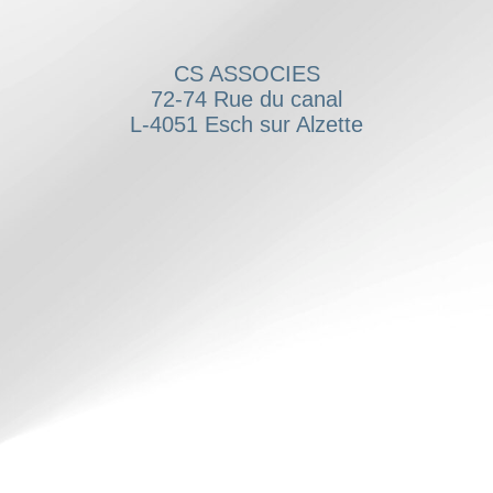
CS ASSOCIES
72-74 Rue du canal
L-4051 Esch sur Alzette